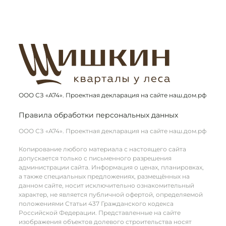
ООО СЗ «А74». Проектная декларация на сайте наш.дом.рф
Правила обработки персональных данных
ООО СЗ «А74». Проектная декларация на сайте наш.дом.рф
Копирование любого материала с настоящего сайта
допускается только с письменного разрешения
администрации сайта. Информация о ценах, планировках,
а также специальных предложениях, размещённых на
данном сайте, носит исключительно ознакомительный
характер, не является публичной офертой, определяемой
положениями Статьи 437 Гражданского кодекса
Российской Федерации. Представленные на сайте
изображения объектов долевого строительства носят